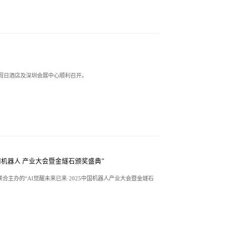
皇冠假日酒店及深圳会展中心顺利召开。
国机器人 产业大会暨金燧石颁奖盛典”
联合主办的“AI觉醒未来已来·2025中国机器人产业大会暨金燧石