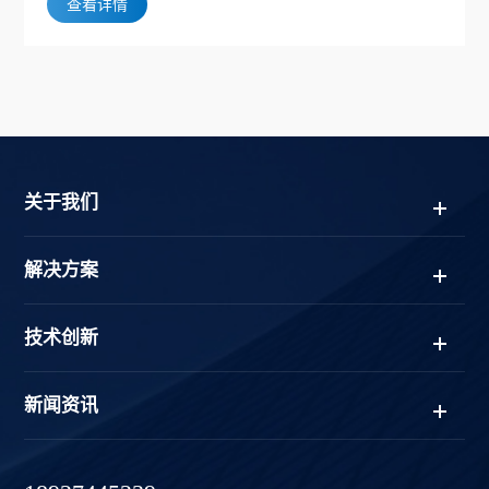
查看详情
关于我们
解决方案
技术创新
新闻资讯